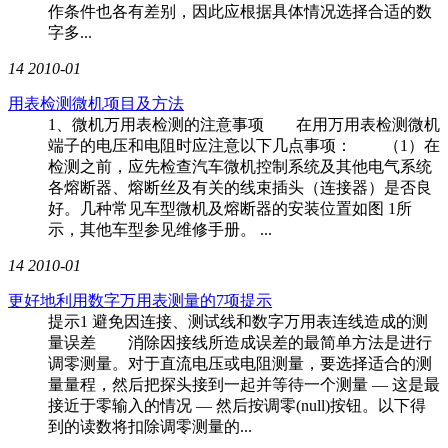
作条件也各有差别，因此应根据具体情况选择合适的数
字多...
14
2010-01
用表检测微机项目及方法
1、微机万用表检测的注意事项 在用万用表检测微机
端子的电压和电阻时应注意以下几点事项： （1）在
检测之前，应先检查汽车微机控制系统及其他电气系统
各熔断器、熔断丝及有关的线束插头（连接器）是否良
好。几种常见车型微机及熔断器的安装位置如图 1所
示，其他车型参见维修手册。 ...
14
2010-01
更好地利用数字万用表测量的7项提示
提示1 避免因连接、测试线和数字万用表连线造成的测
量误差 消除因接线所造成误差的最简单方法是进行
调零测量。对于直流电压或电阻测量，要选择适合的测
量量程，然后把探头接到一起并等待一个测量 — 这是最
接近于零输入的情况 — 然后按调零(null)按钮。以下得
到的读数将扣除调零测量的...