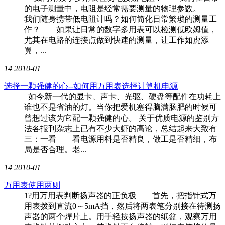
的电子测量中，电阻是经常需要测量的物理参数。
我们随身携带低电阻计吗？如何简化日常繁琐的测量工
作？ 如果让日常的数字多用表可以检测低欧姆值，
尤其在电路的连接点做到快速的测量，让工作如虎添
翼，...
14
2010-01
选择一颗强健的心--如何用万用表选择计算机电源
如今新一代的显卡、声卡、光驱、硬盘等配件在功耗上
谁也不是省油的灯。当你把爱机塞得脑满肠肥的时候可
曾想过该为它配一颗强健的心。 关于优质电源的鉴别方
法各报刊杂志上已有不少大虾的高论，总结起来大致有
三：一看——看电源用料是否精良，做工是否精细，布
局是否合理。老...
14
2010-01
万用表使用两则
1?用万用表判断扬声器的正负极 首先，把指针式万
用表拨到直流0～5mA挡，然后将两表笔分别接在待测扬
声器的两个焊片上。用手轻按扬声器的纸盆，观察万用